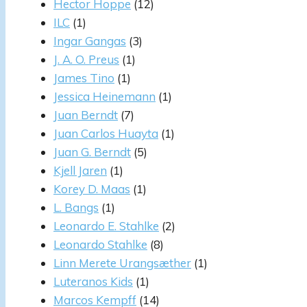
Hector Hoppe
(12)
ILC
(1)
Ingar Gangas
(3)
J. A. O. Preus
(1)
James Tino
(1)
Jessica Heinemann
(1)
Juan Berndt
(7)
Juan Carlos Huayta
(1)
Juan G. Berndt
(5)
Kjell Jaren
(1)
Korey D. Maas
(1)
L. Bangs
(1)
Leonardo E. Stahlke
(2)
Leonardo Stahlke
(8)
Linn Merete Urangsæther
(1)
Luteranos Kids
(1)
Marcos Kempff
(14)