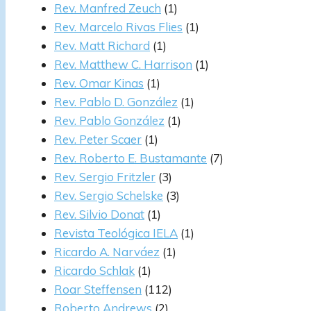
Rev. Manfred Zeuch
(1)
Rev. Marcelo Rivas Flies
(1)
Rev. Matt Richard
(1)
Rev. Matthew C. Harrison
(1)
Rev. Omar Kinas
(1)
Rev. Pablo D. González
(1)
Rev. Pablo González
(1)
Rev. Peter Scaer
(1)
Rev. Roberto E. Bustamante
(7)
Rev. Sergio Fritzler
(3)
Rev. Sergio Schelske
(3)
Rev. Silvio Donat
(1)
Revista Teológica IELA
(1)
Ricardo A. Narváez
(1)
Ricardo Schlak
(1)
Roar Steffensen
(112)
Roberto Andrews
(2)