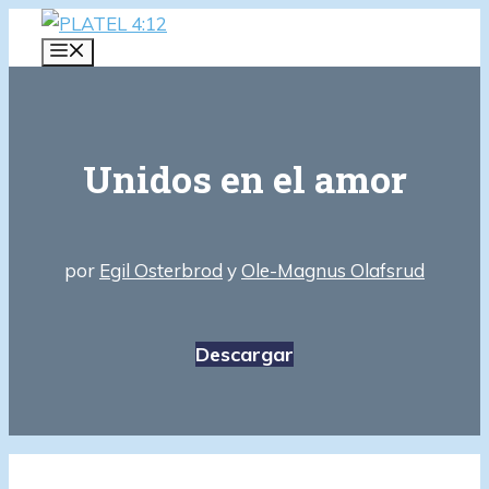
Saltar
al
MENÚ
contenido
Unidos en el amor
por
Egil Osterbrod
y
Ole-Magnus Olafsrud
Descargar