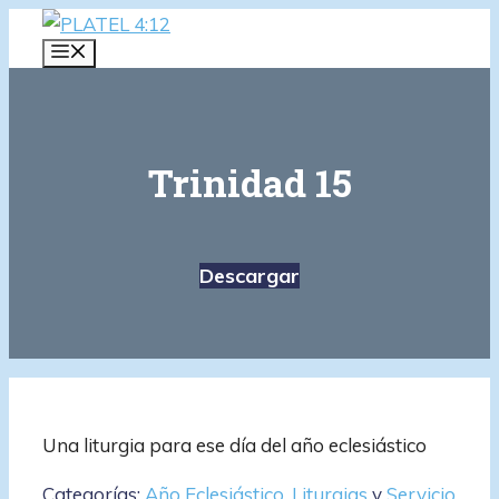
Saltar
al
MENÚ
contenido
Trinidad 15
Descargar
Una liturgia para ese día del año eclesiástico
Categorías:
Año Eclesiástico
,
Liturgias
y
Servicio