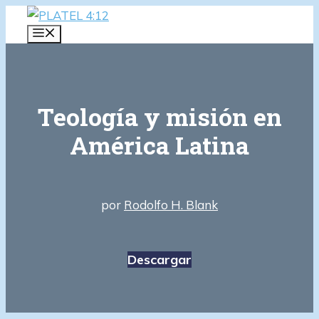
Saltar
al
MENÚ
contenido
Teología y misión en
América Latina
por
Rodolfo H. Blank
Descargar