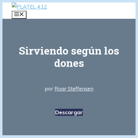
Saltar
al
MENÚ
contenido
Sirviendo según los
dones
por
Roar Steffensen
Descargar