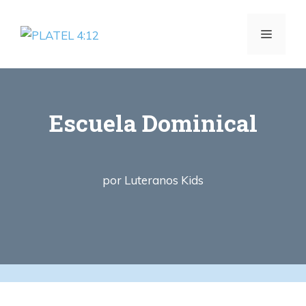
Saltar
al
MENÚ
contenido
Escuela Dominical
por
Luteranos Kids